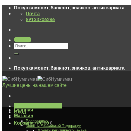
Skip
Покупка монет, банкнот, значков, антиквариата
to
Почта
content
89133706286
Отзывы
Покупка монет, банкнот, значков, антиквариата
Лучшие цены на нашем сайте
Оформление заказа
+
Главная
Вход
Магазин
Распродажа
Корзина /
₽
0.00
0
Монеты Российской Федерации
Монеты регулярного чекана