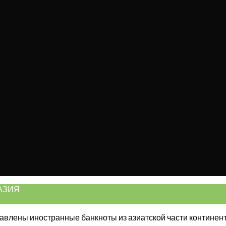
АЗИЯ
влены иностранные банкноты из азиатской части континента