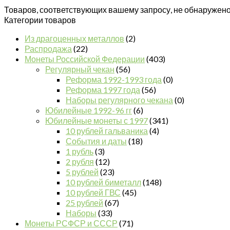
Товаров, соответствующих вашему запросу, не обнаружено
Категории товаров
Из драгоценных металлов
(2)
Распродажа
(22)
Монеты Российской Федерации
(403)
Регулярный чекан
(56)
Реформа 1992-1993 года
(0)
Реформа 1997 года
(56)
Наборы регулярного чекана
(0)
Юбилейные 1992-96 гг
(6)
Юбилейные монеты с 1997
(341)
10 рублей гальваника
(4)
События и даты
(18)
1 рубль
(3)
2 рубля
(12)
5 рублей
(23)
10 рублей биметалл
(148)
10 рублей ГВС
(45)
25 рублей
(67)
Наборы
(33)
Монеты РСФСР и СССР
(71)