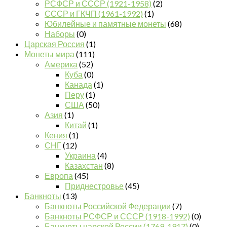
РСФСР и СССР (1921-1958)
(2)
СССР и ГКЧП (1961-1992)
(1)
Юбилейные и памятные монеты
(68)
Наборы
(0)
Царская Россия
(1)
Монеты мира
(111)
Америка
(52)
Куба
(0)
Канада
(1)
Перу
(1)
США
(50)
Азия
(1)
Китай
(1)
Кения
(1)
СНГ
(12)
Украина
(4)
Казахстан
(8)
Европа
(45)
Приднестровье
(45)
Банкноты
(13)
Банкноты Российской Федерации
(7)
Банкноты РСФСР и СССР (1918-1992)
(0)
Банкноты царской России (1769-1917)
(0)