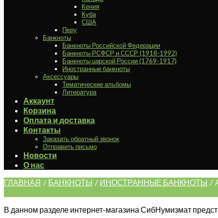
Кения
Куба
США
Перу
Банкноты
Банкноты Российской Федерации
Банкноты РСФСР и СССР (1918-1992)
Банкноты царской России (1769-1917)
Иностранные банкноты
Аксессуары
Тематические альбомы
Литература
Аккаунт
Корзина
Оплата и доставка
Контакты
Заказать обратный звонок
Отправить письмо
Новости
О нас
ГЛАВНАЯ
/
БАНКНОТЫ
/
ИНОСТРАННЫЕ БАНКНОТЫ
/
Фильтрация
В данном разделе интернет-магазина СибНумизмат предста