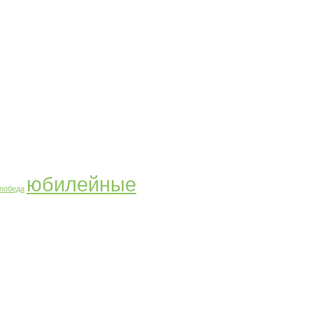
юбилейные
победа