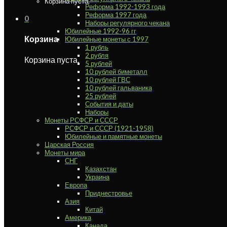
Корзина пуста.
Реформа 1992-1993 года
Реформа 1997 года
0
Наборы регулярного чекана
Юбилейные 1992-96 гг
Корзина
Юбилейные монеты с 1997
1 рубль
2 рубля
Корзина пуста.
5 рублей
10 рублей биметалл
10 рублей ГВС
10 рублей гальваника
25 рублей
События и даты
Наборы
Монеты РСФСР и СССР
РСФСР и СССР (1921-1958)
Юбилейные и памятные монеты
Царская Россия
Монеты мира
СНГ
Казахстан
Украина
Европа
Приднестровье
Азия
Китай
Америка
Канада