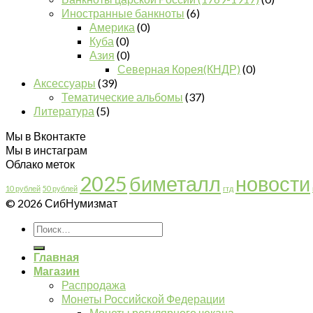
Иностранные банкноты
(6)
Америка
(0)
Куба
(0)
Азия
(0)
Северная Корея(КНДР)
(0)
Аксессуары
(39)
Тематические альбомы
(37)
Литература
(5)
Мы в Вконтакте
Мы в инстаграм
Облако меток
2025
биметалл
новости
10 рублей
50 рублей
гтд
© 2026 СибНумизмат
Главная
Магазин
Распродажа
Монеты Российской Федерации
Монеты регулярного чекана