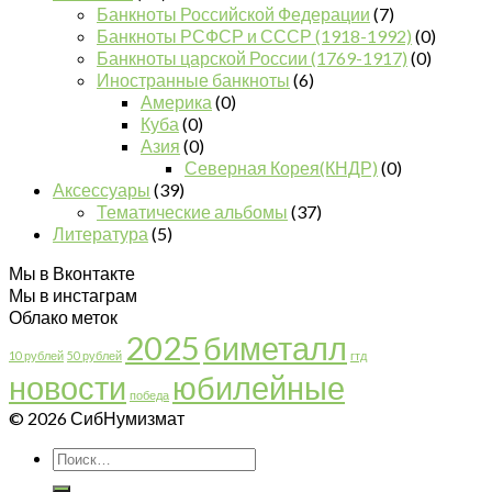
Банкноты Российской Федерации
(7)
Банкноты РСФСР и СССР (1918-1992)
(0)
Банкноты царской России (1769-1917)
(0)
Иностранные банкноты
(6)
Америка
(0)
Куба
(0)
Азия
(0)
Северная Корея(КНДР)
(0)
Аксессуары
(39)
Тематические альбомы
(37)
Литература
(5)
Мы в Вконтакте
Мы в инстаграм
Облако меток
2025
биметалл
10 рублей
50 рублей
гтд
новости
юбилейные
победа
© 2026 СибНумизмат