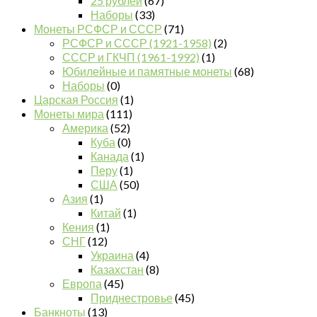
25 рублей
(67)
Наборы
(33)
Монеты РСФСР и СССР
(71)
РСФСР и СССР (1921-1958)
(2)
СССР и ГКЧП (1961-1992)
(1)
Юбилейные и памятные монеты
(68)
Наборы
(0)
Царская Россия
(1)
Монеты мира
(111)
Америка
(52)
Куба
(0)
Канада
(1)
Перу
(1)
США
(50)
Азия
(1)
Китай
(1)
Кения
(1)
СНГ
(12)
Украина
(4)
Казахстан
(8)
Европа
(45)
Приднестровье
(45)
Банкноты
(13)