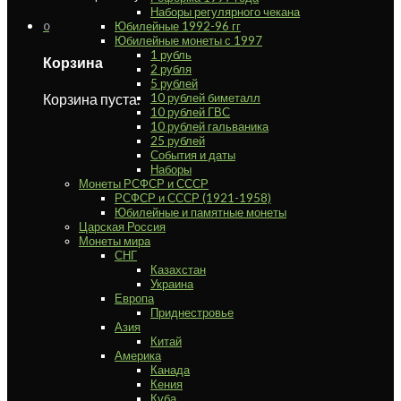
Наборы регулярного чекана
Юбилейные 1992-96 гг
0
Юбилейные монеты с 1997
1 рубль
Корзина
2 рубля
5 рублей
Корзина пуста.
10 рублей биметалл
10 рублей ГВС
10 рублей гальваника
25 рублей
События и даты
Наборы
Монеты РСФСР и СССР
РСФСР и СССР (1921-1958)
Юбилейные и памятные монеты
Царская Россия
Монеты мира
СНГ
Казахстан
Украина
Европа
Приднестровье
Азия
Китай
Америка
Канада
Кения
Куба