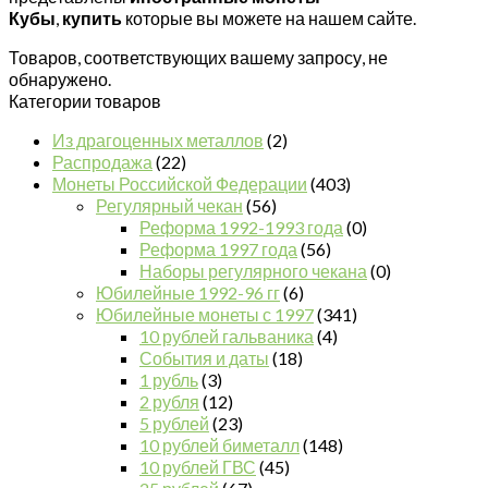
Кубы
,
купить
которые
вы можете на нашем сайте.
Товаров, соответствующих вашему запросу, не
обнаружено.
Категории товаров
Из драгоценных металлов
(2)
Распродажа
(22)
Монеты Российской Федерации
(403)
Регулярный чекан
(56)
Реформа 1992-1993 года
(0)
Реформа 1997 года
(56)
Наборы регулярного чекана
(0)
Юбилейные 1992-96 гг
(6)
Юбилейные монеты с 1997
(341)
10 рублей гальваника
(4)
События и даты
(18)
1 рубль
(3)
2 рубля
(12)
5 рублей
(23)
10 рублей биметалл
(148)
10 рублей ГВС
(45)