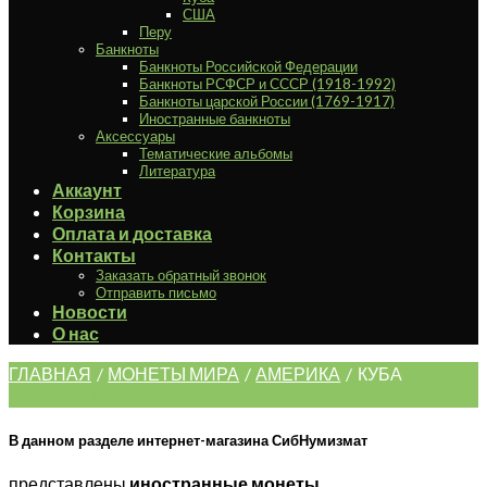
США
Перу
Банкноты
Банкноты Российской Федерации
Банкноты РСФСР и СССР (1918-1992)
Банкноты царской России (1769-1917)
Иностранные банкноты
Аксессуары
Тематические альбомы
Литература
Аккаунт
Корзина
Оплата и доставка
Контакты
Заказать обратный звонок
Отправить письмо
Новости
О нас
ГЛАВНАЯ
/
МОНЕТЫ МИРА
/
АМЕРИКА
/
КУБА
Фильтрация
В данном разделе интернет-магазина СибНумизмат
представлены
иностранные монеты