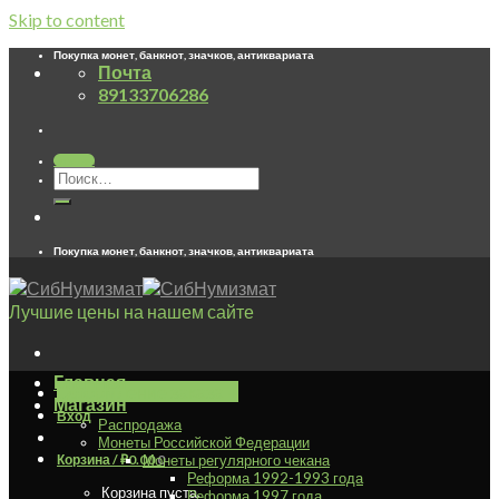
Skip to content
Покупка монет, банкнот, значков, антиквариата
Почта
89133706286
Отзывы
Покупка монет, банкнот, значков, антиквариата
Лучшие цены на нашем сайте
Главная
Оформление заказа
+
Магазин
Вход
Распродажа
Монеты Российской Федерации
Корзина /
₽
0.00
Монеты регулярного чекана
0
Реформа 1992-1993 года
Корзина пуста.
Реформа 1997 года