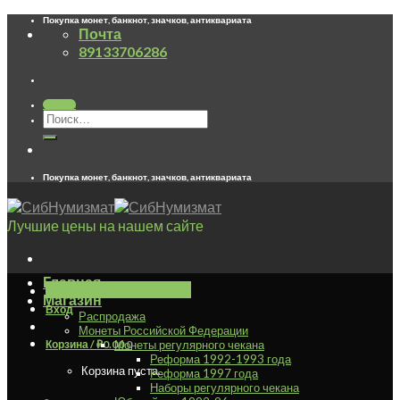
Skip
Покупка монет, банкнот, значков, антиквариата
Почта
to
89133706286
content
Отзывы
Покупка монет, банкнот, значков, антиквариата
Лучшие цены на нашем сайте
Главная
Оформление заказа
+
Магазин
Вход
Распродажа
Монеты Российской Федерации
Корзина /
₽
0.00
Монеты регулярного чекана
0
Реформа 1992-1993 года
Корзина пуста.
Реформа 1997 года
Наборы регулярного чекана