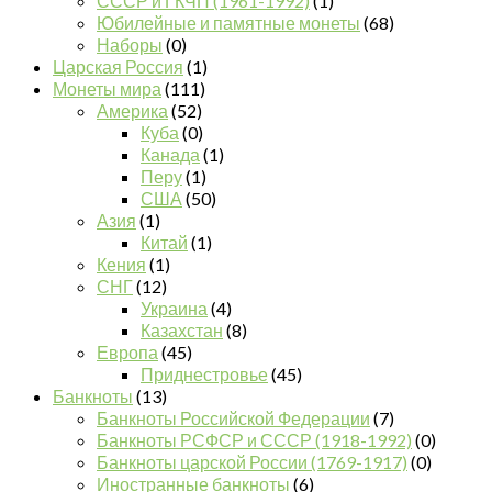
СССР и ГКЧП (1961-1992)
(1)
Юбилейные и памятные монеты
(68)
Наборы
(0)
Царская Россия
(1)
Монеты мира
(111)
Америка
(52)
Куба
(0)
Канада
(1)
Перу
(1)
США
(50)
Азия
(1)
Китай
(1)
Кения
(1)
СНГ
(12)
Украина
(4)
Казахстан
(8)
Европа
(45)
Приднестровье
(45)
Банкноты
(13)
Банкноты Российской Федерации
(7)
Банкноты РСФСР и СССР (1918-1992)
(0)
Банкноты царской России (1769-1917)
(0)
Иностранные банкноты
(6)