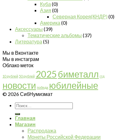
Куба
(0)
Азия
(0)
Северная Корея(КНДР)
(0)
Америка
(0)
Аксессуары
(39)
Тематические альбомы
(37)
Литература
(5)
Мы в Вконтакте
Мы в инстаграм
Облако меток
2025
биметалл
10 рублей
50 рублей
гтд
новости
юбилейные
победа
© 2026 СибНумизмат
Главная
Магазин
Распродажа
Монеты Российской Федерации