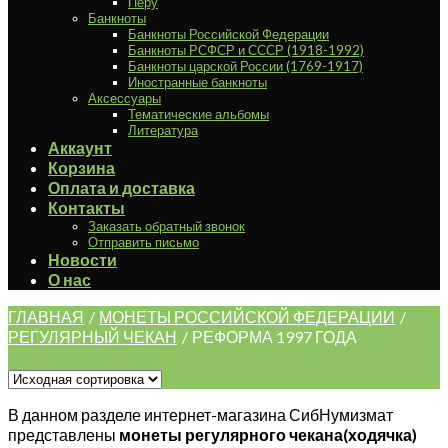
Перу
Банкноты
Банкноты Российской Федерации
Банкноты РСФСР и СССР (1918-1992)
Банкноты царской России (1769-1917)
Иностранные банкноты
Аксессуары
Тематические альбомы
Литература
Аккаунт
Корзина
Оплата и доставка
Контакты
Заказать обратный звонок
Отправить письмо
Новости
О нас
ГЛАВНАЯ
/
МОНЕТЫ РОССИЙСКОЙ ФЕДЕРАЦИИ
/
РЕГУЛЯРНЫЙ ЧЕКАН
/
РЕФОРМА 1997 ГОДА
Фильтрация
В данном разделе интернет-магазина СибНумизмат
представлены
монеты регулярного чекана(ходячка)