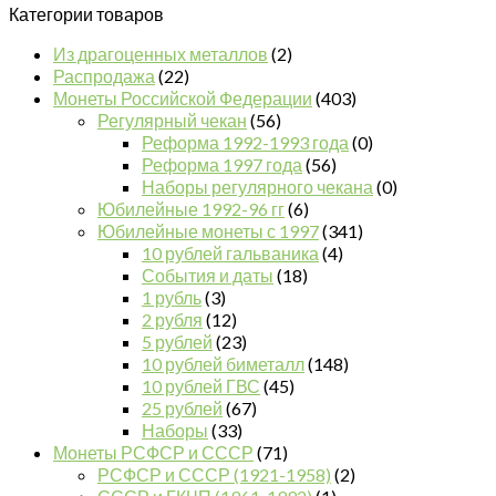
Категории товаров
Из драгоценных металлов
(2)
Распродажа
(22)
Монеты Российской Федерации
(403)
Регулярный чекан
(56)
Реформа 1992-1993 года
(0)
Реформа 1997 года
(56)
Наборы регулярного чекана
(0)
Юбилейные 1992-96 гг
(6)
Юбилейные монеты с 1997
(341)
10 рублей гальваника
(4)
События и даты
(18)
1 рубль
(3)
2 рубля
(12)
5 рублей
(23)
10 рублей биметалл
(148)
10 рублей ГВС
(45)
25 рублей
(67)
Наборы
(33)
Монеты РСФСР и СССР
(71)
РСФСР и СССР (1921-1958)
(2)