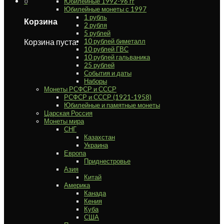
Юбилейные 1992-96 гг
0
Юбилейные монеты с 1997
1 рубль
Корзина
2 рубля
5 рублей
Корзина пуста.
10 рублей биметалл
10 рублей ГВС
10 рублей гальваника
25 рублей
События и даты
Наборы
Монеты РСФСР и СССР
РСФСР и СССР (1921-1958)
Юбилейные и памятные монеты
Царская Россия
Монеты мира
СНГ
Казахстан
Украина
Европа
Приднестровье
Азия
Китай
Америка
Канада
Кения
Куба
США